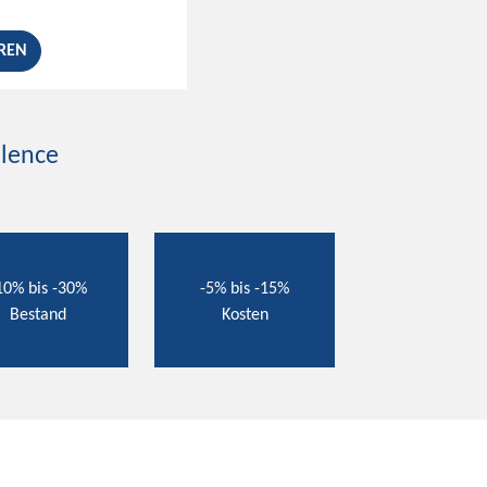
REN
llence
10% bis -30%
-5% bis -15%
Bestand
Kosten