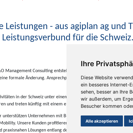
e Leistungen - aus agiplan ag u
r Leistungsverbund für die Schweiz
Ihre Privatsphä
O Management Consulting entsteht ein neuer Leistungsverbund
Diese Website verwend
m eine formale Änderung. Ansprechpartner, Leistungen und
ein besseres Internet-
sehen, besser an Ihre 
ivitäten in der Schweiz unter einem gemeinsamen
wir außerdem, um Erge
n und treten künftig mit einem einheitlichen Marktauftritt auf.
Besucher kommen oder 
Wir unterstützen Unternehmen mit Beratung, Planung, Umsetzung
Alle akzeptieren
Ic
 Mobility. Unsere Kunden profitieren weiterhin von erfahrenen
d praxisnahen Lösungen entlang der gesamten