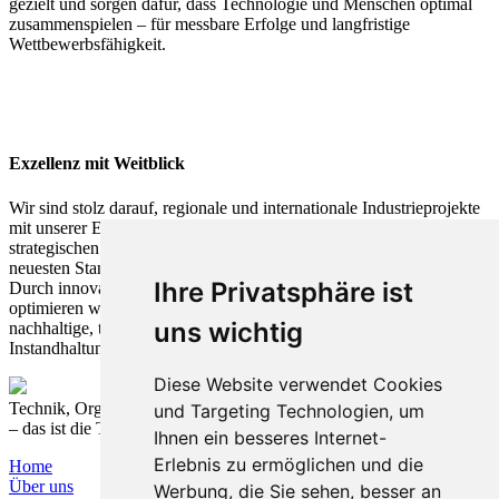
gezielt und sorgen dafür, dass Technologie und Menschen optimal
zusammenspielen – für messbare Erfolge und langfristige
Wettbewerbsfähigkeit.
Exzellenz mit Weitblick
Wir sind stolz darauf, regionale und internationale Industrieprojekte
mit unserer Expertise auf das nächste Level zu heben. Ob in der
strategischen Planung oder operativen Umsetzung – wir bringen den
neuesten Stand der Technik in die industrielle Wertschöpfung.
Ihre Privatsphäre ist
Durch innovative Lösungen und tiefgehendes Branchenwissen
optimieren wir Prozesse, steigern Effizienz und schaffen
uns wichtig
nachhaltige, technologisch führende Produktions- und
Instandhaltungssysteme.
Diese Website verwendet Cookies
Technik, Organisation und Prozesse nachhaltig verbinden
und Targeting Technologien, um
– das ist die T&O Group.
Ihnen ein besseres Internet-
Erlebnis zu ermöglichen und die
Home
Über uns
Werbung, die Sie sehen, besser an