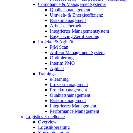
Compliance & Managementsysteme
Qualitätsmanagement
Umwelt- & Energieeffizienz
Risikomanagement
Arbeitssicherheit
Integriertes Managementsystem
Easy Living Zertifizierung
Projekte & Agilität
PjM Scan
Aufbau Management System
Optimierung
Interim PMO
Agilität
Trainings
e-learning
Prozessmanagement
Projektmanagement
Qualitätsmanagement
Risikomanagement
Integriertes Management
Performance Management
Logistics Excellence
Overview
Logistikberatung
Konzeptplanung