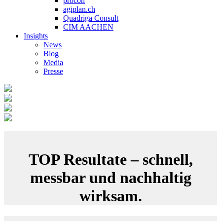
procon
agiplan.ch
Quadriga Consult
CIM AACHEN
Insights
News
Blog
Media
Presse
TOP Resultate – schnell,
messbar und nachhaltig
wirksam.