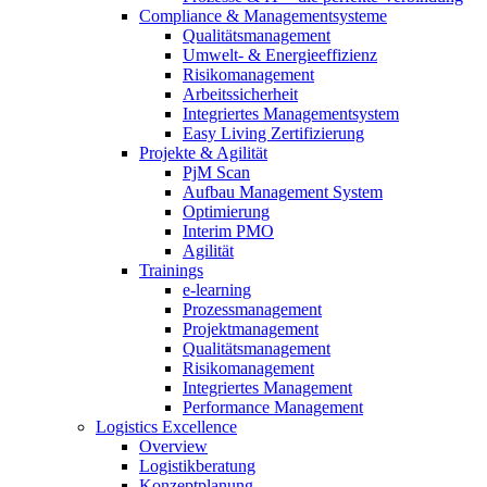
Compliance & Managementsysteme
Qualitätsmanagement
Umwelt- & Energieeffizienz
Risikomanagement
Arbeitssicherheit
Integriertes Managementsystem
Easy Living Zertifizierung
Projekte & Agilität
PjM Scan
Aufbau Management System
Optimierung
Interim PMO
Agilität
Trainings
e-learning
Prozessmanagement
Projektmanagement
Qualitätsmanagement
Risikomanagement
Integriertes Management
Performance Management
Logistics Excellence
Overview
Logistikberatung
Konzeptplanung