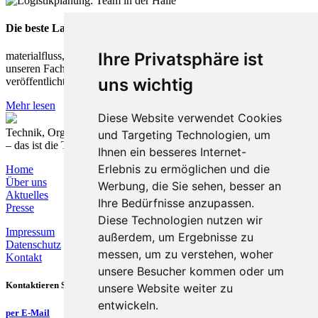
Die beste Lagerplanung scheitert oft nicht an der Technik
Ihre Privatsphäre ist
materialfluss, das Fachmedium der Intralogistik und Logistik, hat
unseren Fachartikel zu Erfolgsfaktoren in der Lagerplanung
uns wichtig
veröffentlicht.
Mehr lesen
Diese Website verwendet Cookies
Technik, Organisation und Prozesse nachhaltig verbinden
und Targeting Technologien, um
– das ist die T&O Group.
Ihnen ein besseres Internet-
Erlebnis zu ermöglichen und die
Home
Über uns
Werbung, die Sie sehen, besser an
Aktuelles
Ihre Bedürfnisse anzupassen.
Presse
Diese Technologien nutzen wir
Impressum
außerdem, um Ergebnisse zu
Datenschutz
messen, um zu verstehen, woher
Kontakt
unsere Besucher kommen oder um
Kontaktieren Sie uns
unsere Website weiter zu
entwickeln.
per E-Mail