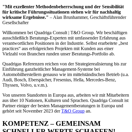
"Mit exzellenter Methodenbeherrschung und der Sensibilität
für kritische Führungssituationen stehen wir für nachhaltig
wirksame Ergebnisse."
– Alan Brunhammer, Geschäftsführender
Gesellschafter
Willkommen bei Quadriga Consult | T&O Group. Wir beschäftigen
ausschließlich Beratungs-Experten mit umfassender Erfahrung aus
verantwortlichen Positionen in der Industrie. Selbst erarbeitete „best
practices“ aus erfolgreichen Projekten mit Kunden aus einer
Vielzahl von Branchen runden unser Beratungs-Portfolio ab.
Quadrigas Referenzen reichen von der Strategierealisierung bis zur
Einführung ganzheitlicher Management-Systeme bei
Automobilherstellern genauso wie im mittelständischen Betrieb (u.a.
Audi, Bosch, Eberspächer, Fresenius, Hella, Mercedes-Benz,
Thyssen, Volvo, u.v.m.).
Von unseren Standorten in Europa aus, arbeiten wir mit Mitarbeitern
aus über 10 Nationen, Kulturen und Sprachen. Quadriga Consult ist
Partner einiger der besten Managementberatungen in Europa und
gehört seit November 2023 der
T&O Group
an.
KOMPETENZ – GEMEINSAM
SCHNELLER WERTE SCHAFFEN!