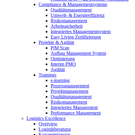
Compliance & Managementsysteme
Qualitätsmanagement
Umwelt- & Energieeffizienz
Risikomanagement
Arbeitssicherheit
Integriertes Managementsystem
Easy Living Zertifizierung
Projekte & Agilität
PjM Scan
Aufbau Management System
Optimierung
Interim PMO
Agilität
Trainings
e-learning
Prozessmanagement
Projektmanagement
Qualitätsmanagement
Risikomanagement
Integriertes Management
Performance Management
Logistics Excellence
Overview
Logistikberatung
Konzeptplanung