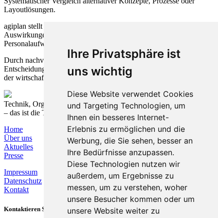
Systematischer Vergleich alternativer Konzepte, Prozesse oder
Layoutlösungen.
agiplan stellt Varianten transparent gegenüber und bewertet deren
Auswirkungen auf Leistung, Kosten, Flächenbedarf,
Personalaufwand, Investitionen und Risiken.
Ihre Privatsphäre ist
Durch nachvollziehbare Bewertungslogiken und strukturierte
uns wichtig
Entscheidungsgrundlagen schaffen wir Sicherheit bei der Auswahl
der wirtschaftlich und strategisch sinnvollsten Lösung.
Diese Website verwendet Cookies
Technik, Organisation und Prozesse nachhaltig verbinden
und Targeting Technologien, um
– das ist die T&O Group.
Ihnen ein besseres Internet-
Erlebnis zu ermöglichen und die
Home
Über uns
Werbung, die Sie sehen, besser an
Aktuelles
Ihre Bedürfnisse anzupassen.
Presse
Diese Technologien nutzen wir
Impressum
außerdem, um Ergebnisse zu
Datenschutz
messen, um zu verstehen, woher
Kontakt
unsere Besucher kommen oder um
Kontaktieren Sie uns
unsere Website weiter zu