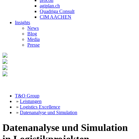
procon
agiplan.ch
Quadriga Consult
CIM AACHEN
Insights
News
Blog
Media
Presse
T&O Group
»
Leistungen
»
Logistics Excellence
»
Datenanalyse und Simulation
Datenanalyse und Simulation