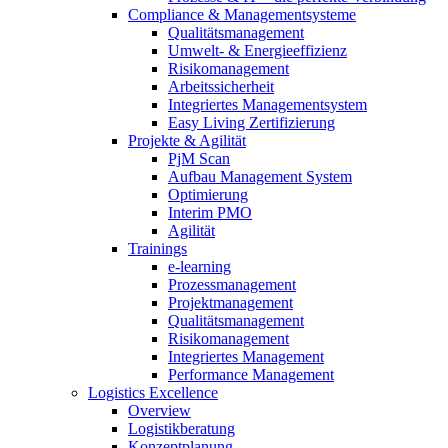
Compliance & Managementsysteme
Qualitätsmanagement
Umwelt- & Energieeffizienz
Risikomanagement
Arbeitssicherheit
Integriertes Managementsystem
Easy Living Zertifizierung
Projekte & Agilität
PjM Scan
Aufbau Management System
Optimierung
Interim PMO
Agilität
Trainings
e-learning
Prozessmanagement
Projektmanagement
Qualitätsmanagement
Risikomanagement
Integriertes Management
Performance Management
Logistics Excellence
Overview
Logistikberatung
Konzeptplanung