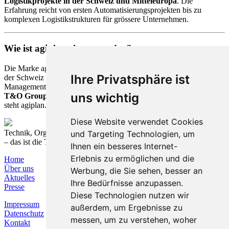
Logistikprojekte in der Schweiz und Mitteleuropa
. Die
Erfahrung reicht von ersten Automatisierungsprojekten bis zu
komplexen Logistikstrukturen für grössere Unternehmen.
Wie ist agiplan.ch entstanden?
Die Marke agiplan.ch geht auf die
1981
gegründete
agiplan ag
in
Ihre Privatsphäre ist
der Schweiz zurück. Nach der Fusion der agiplan ag mit der T&O
Management Consulting AG ist die Logistikkompetenz heute in der
uns wichtig
T&O Group Schweiz AG
gebündelt. Innerhalb der T&O Group
steht agiplan.ch für das Leistungsfeld
Logistics Excellence
.
Diese Website verwendet Cookies
Technik, Organisation und Prozesse nachhaltig verbinden
und Targeting Technologien, um
– das ist die T&O Group.
Ihnen ein besseres Internet-
Erlebnis zu ermöglichen und die
Home
Über uns
Werbung, die Sie sehen, besser an
Aktuelles
Ihre Bedürfnisse anzupassen.
Presse
Diese Technologien nutzen wir
Impressum
außerdem, um Ergebnisse zu
Datenschutz
messen, um zu verstehen, woher
Kontakt