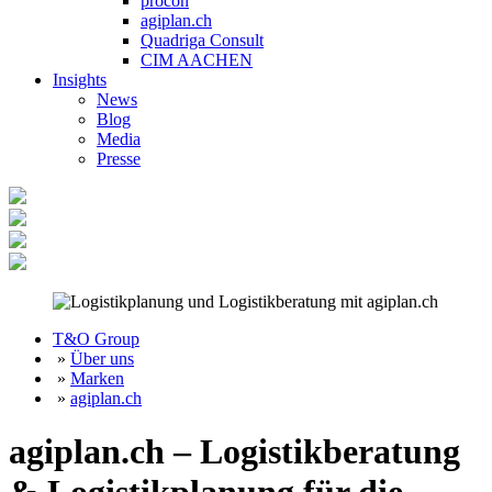
procon
agiplan.ch
Quadriga Consult
CIM AACHEN
Insights
News
Blog
Media
Presse
T&O Group
»
Über uns
»
Marken
»
agiplan.ch
agiplan.ch – Logistikberatung