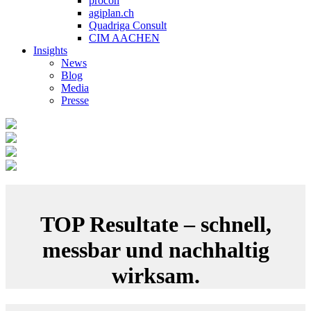
procon
agiplan.ch
Quadriga Consult
CIM AACHEN
Insights
News
Blog
Media
Presse
TOP Resultate – schnell,
messbar und nachhaltig
wirksam.