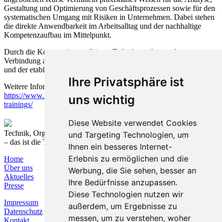
Gestaltung und Optimierung von Geschäftsprozessen sowie für den
systematischen Umgang mit Risiken in Unternehmen. Dabei stehen
die direkte Anwendbarkeit im Arbeitsalltag und der nachhaltige
Kompetenzaufbau im Mittelpunkt.
Durch die Kooperation profitieren Teilnehmende von der
Verbindung aus bewährten Trainingsinhalten der T&O Academy
und der etablierten Weiterbildungsplattform von TEAMWILLE.
Ihre Privatsphäre ist
Weitere Informationen zu den Kursen finden Sie hier:
https://www.teamwille.com/leistungen/training/prozessmanagement-
uns wichtig
trainings/
Diese Website verwendet Cookies
Technik, Organisation und Prozesse nachhaltig verbinden
und Targeting Technologien, um
– das ist die T&O Group.
Ihnen ein besseres Internet-
Erlebnis zu ermöglichen und die
Home
Über uns
Werbung, die Sie sehen, besser an
Aktuelles
Ihre Bedürfnisse anzupassen.
Presse
Diese Technologien nutzen wir
Impressum
außerdem, um Ergebnisse zu
Datenschutz
messen, um zu verstehen, woher
Kontakt