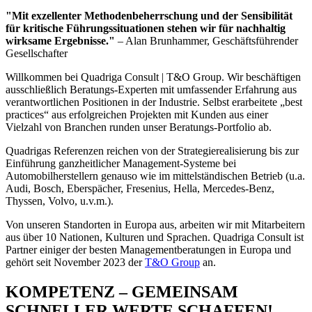
"Mit exzellenter Methodenbeherrschung und der Sensibilität
für kritische Führungssituationen stehen wir für nachhaltig
wirksame Ergebnisse."
– Alan Brunhammer, Geschäftsführender
Gesellschafter
Willkommen bei Quadriga Consult | T&O Group. Wir beschäftigen
ausschließlich Beratungs-Experten mit umfassender Erfahrung aus
verantwortlichen Positionen in der Industrie. Selbst erarbeitete „best
practices“ aus erfolgreichen Projekten mit Kunden aus einer
Vielzahl von Branchen runden unser Beratungs-Portfolio ab.
Quadrigas Referenzen reichen von der Strategierealisierung bis zur
Einführung ganzheitlicher Management-Systeme bei
Automobilherstellern genauso wie im mittelständischen Betrieb (u.a.
Audi, Bosch, Eberspächer, Fresenius, Hella, Mercedes-Benz,
Thyssen, Volvo, u.v.m.).
Von unseren Standorten in Europa aus, arbeiten wir mit Mitarbeitern
aus über 10 Nationen, Kulturen und Sprachen. Quadriga Consult ist
Partner einiger der besten Managementberatungen in Europa und
gehört seit November 2023 der
T&O Group
an.
KOMPETENZ – GEMEINSAM
SCHNELLER WERTE SCHAFFEN!