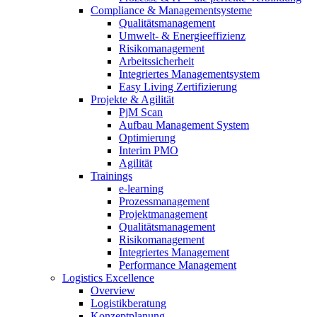
Compliance & Managementsysteme
Qualitätsmanagement
Umwelt- & Energieeffizienz
Risikomanagement
Arbeitssicherheit
Integriertes Managementsystem
Easy Living Zertifizierung
Projekte & Agilität
PjM Scan
Aufbau Management System
Optimierung
Interim PMO
Agilität
Trainings
e-learning
Prozessmanagement
Projektmanagement
Qualitätsmanagement
Risikomanagement
Integriertes Management
Performance Management
Logistics Excellence
Overview
Logistikberatung
Konzeptplanung