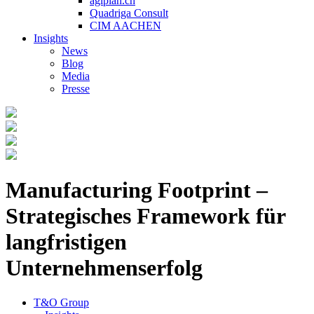
agiplan.ch
Quadriga Consult
CIM AACHEN
Insights
News
Blog
Media
Presse
Manufacturing Footprint –
Strategisches Framework für
langfristigen
Unternehmenserfolg
T&O Group