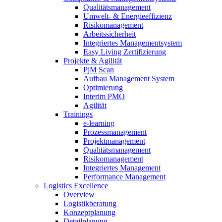
Qualitätsmanagement
Umwelt- & Energieeffizienz
Risikomanagement
Arbeitssicherheit
Integriertes Managementsystem
Easy Living Zertifizierung
Projekte & Agilität
PjM Scan
Aufbau Management System
Optimierung
Interim PMO
Agilität
Trainings
e-learning
Prozessmanagement
Projektmanagement
Qualitätsmanagement
Risikomanagement
Integriertes Management
Performance Management
Logistics Excellence
Overview
Logistikberatung
Konzeptplanung
Detailplanung