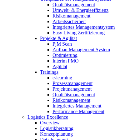
Qualitätsmanagement
Umwelt- & Energieeffizienz
Risikomanagement
Arbeitssicherheit
Integriertes Managementsystem
Easy Living Zertifizierung
Projekte & Agilität
PjM Scan
Aufbau Management System
Optimierung
Interim PMO
Agilität
Trainings
e-learning
Prozessmanagement
Projektmanagement
Qualitätsmanagement
Risikomanagement
Integriertes Management
Performance Management
Logistics Excellence
Overview
Logistikberatung
Konzeptplanung
Detailplanung