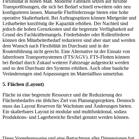
Flexibilität in hohen Maß. Moderne Fabriken setzen auf flexible
Transportlösungen, die sich bei Bedarf schnell erweitern oder neu
konfigurieren lassen.
Manuelle Flurförderzeuge bieten eine hohe
operative Skalierbarkeit. Bei Auftragsspitzen können Mietgeräte und
Leiharbeiter kurzfristig die Kapazität erhöhen. Der Nachteil sind
jedoch die hohen Grenzkosten und die begrenzte Verfügbarkeit auf
Grund des Fachkräftemangels. Förderbänder oder Rollenförderer
können den Mitarbeiterbedarf reduzieren sind aber starr und werden
dem Wunsch nach Flexibilität im Durchsatz und in der
Routenführung nicht gerecht. Eine Alternative ist der
Einsatz von
fahrerlosen Transportsystemen (FTS/AGV). FTS-Flotten können
bei Bedarf durch Zukauf weiterer Fahrzeuge aufgestockt werden
und so den Durchsatz des Systems erhöhen. Auch ohne bauliche
Veränderungen sind Anpassungen im Materialfluss umsetzbar.
5. Flächen (Layout)
Fläche ist eine begrenzte Ressource und die Reduzierung des
Flächenbedarfes ein übliches Ziel von Planungsprojekten. Dennoch
muss das Layout Reserven für Wachstum und Änderungen bieten.
Ein skalierbares Layout ist modular und multifunktional, sodass
Produktions- und Lagerbereiche flexibel genutzt werden können.
Diese Vorgehensweise und eine Betrachtung aller Dimensionen hat