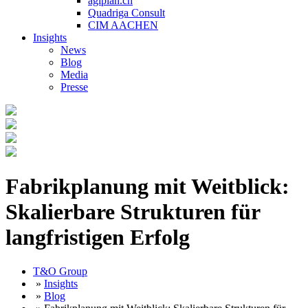
agiplan.ch
Quadriga Consult
CIM AACHEN
Insights
News
Blog
Media
Presse
Fabrikplanung mit Weitblick:
Skalierbare Strukturen für
langfristigen Erfolg
T&O Group
»
Insights
»
Blog