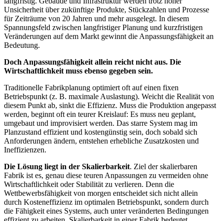
langfristig. Gebäude und Infrastruktur werden trotz hoher
Unsicherheit über zukünftige Produkte, Stückzahlen und Prozesse
für Zeiträume von 20 Jahren und mehr ausgelegt. In diesem
Spannungsfeld zwischen langfristiger Planung und kurzfristigen
Veränderungen auf dem Markt gewinnt die Anpassungsfähigkeit an
Bedeutung.
Doch Anpassungsfähigkeit allein reicht nicht aus. Die
Wirtschaftlichkeit muss ebenso gegeben sein.
Traditionelle Fabrikplanung optimiert oft auf einen fixen
Betriebspunkt (z. B. maximale Auslastung). Weicht die Realität von
diesem Punkt ab, sinkt die Effizienz. Muss die Produktion angepasst
werden, beginnt oft ein teurer Kreislauf: Es muss neu geplant,
umgebaut und improvisiert werden. Das starre System mag im
Planzustand effizient und kostengünstig sein, doch sobald sich
Anforderungen ändern, entstehen erhebliche Zusatzkosten und
Ineffizienzen.
Die Lösung liegt in der Skalierbarkeit
. Ziel der skalierbaren
Fabrik ist es, genau diese teuren Anpassungen zu vermeiden ohne
Wirtschaftlichkeit oder Stabilität zu verlieren. Denn die
Wettbewerbsfähigkeit von morgen entscheidet sich nicht allein
durch Kosteneffizienz im optimalen Betriebspunkt, sondern durch
die Fähigkeit eines Systems, auch unter veränderten Bedingungen
effizient zu arbeiten. Skalierbarkeit in einer Fabrik bedeutet,