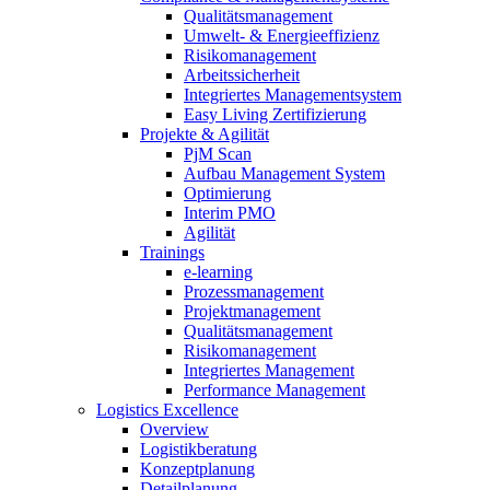
Qualitätsmanagement
Umwelt- & Energieeffizienz
Risikomanagement
Arbeitssicherheit
Integriertes Managementsystem
Easy Living Zertifizierung
Projekte & Agilität
PjM Scan
Aufbau Management System
Optimierung
Interim PMO
Agilität
Trainings
e-learning
Prozessmanagement
Projektmanagement
Qualitätsmanagement
Risikomanagement
Integriertes Management
Performance Management
Logistics Excellence
Overview
Logistikberatung
Konzeptplanung
Detailplanung