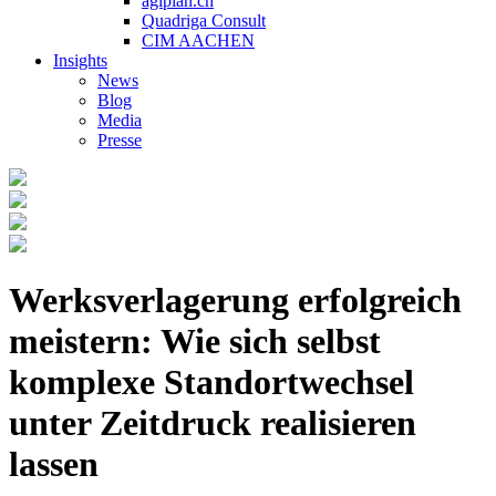
agiplan.ch
Quadriga Consult
CIM AACHEN
Insights
News
Blog
Media
Presse
Werksverlagerung erfolgreich
meistern: Wie sich selbst
komplexe Standortwechsel
unter Zeitdruck realisieren
lassen