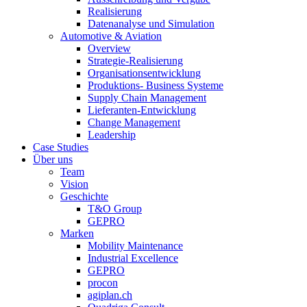
Realisierung
Datenanalyse und Simulation
Automotive & Aviation
Overview
Strategie-Realisierung
Organisationsentwicklung
Produktions- Business Systeme
Supply Chain Management
Lieferanten-Entwicklung
Change Management
Leadership
Case Studies
Über uns
Team
Vision
Geschichte
T&O Group
GEPRO
Marken
Mobility Maintenance
Industrial Excellence
GEPRO
procon
agiplan.ch