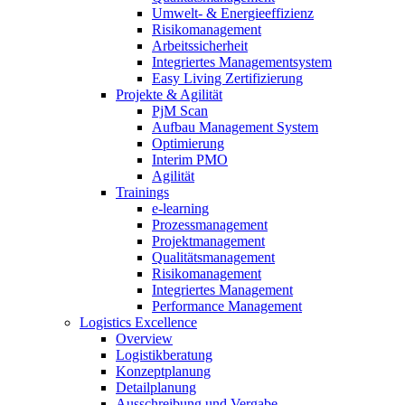
Umwelt- & Energieeffizienz
Risikomanagement
Arbeitssicherheit
Integriertes Managementsystem
Easy Living Zertifizierung
Projekte & Agilität
PjM Scan
Aufbau Management System
Optimierung
Interim PMO
Agilität
Trainings
e-learning
Prozessmanagement
Projektmanagement
Qualitätsmanagement
Risikomanagement
Integriertes Management
Performance Management
Logistics Excellence
Overview
Logistikberatung
Konzeptplanung
Detailplanung
Ausschreibung und Vergabe