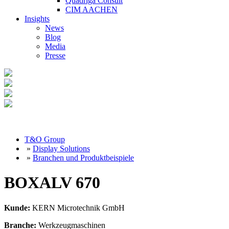
Quadriga Consult
CIM AACHEN
Insights
News
Blog
Media
Presse
T&O Group
»
Display Solutions
»
Branchen und Produktbeispiele
BOXALV 670
Kunde:
KERN Microtechnik GmbH
Branche:
Werkzeugmaschinen