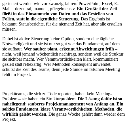
gesteuert werden wie vor zwanzig Jahren: PowerPoint, Excel, E-
Mail – dezentral, manuell, pflegeintensiv.
Ein Großteil der Zeit
fließt in das Einsammeln von Daten und das Erstellen von
Folien, statt in die eigentliche Steuerung.
Das Ergebnis ist
bekannt: Statusberichte, für die niemand Zeit hat, aber alle erstellen
müssen.
Dabei ist aktive Steuerung keine Option, sondern eine tägliche
Notwendigkeit und sie ist nur so gut wie das Fundament, auf dem
sie aufbaut.
Wer sauber plant, erkennt Abweichungen früh
–
nicht, weil jemand wöchentlich nachfragt, sondern weil die Struktur
sie sichtbar macht. Wer Verantwortlichkeiten klärt, kommuniziert
gezielt statt reflexartig. Wer Methoden konsequent anwendet,
schützt die Zeit des Teams, denn jede Stunde im falschen Meeting
fehlt im Projekt.
Projektteams, die sich zu Tode reporten, haben kein Meeting-
Problem – sie haben ein Strukturproblem.
Die Lösung dafür ist so
naheliegend: sauberes Projektmanagement von Anfang an. Ein
solides Fundament, klare Verantwortlichkeiten, Methoden, die
wirklich gelebt werden.
Die ganze Woche gehört dann wieder dem
Projekt.