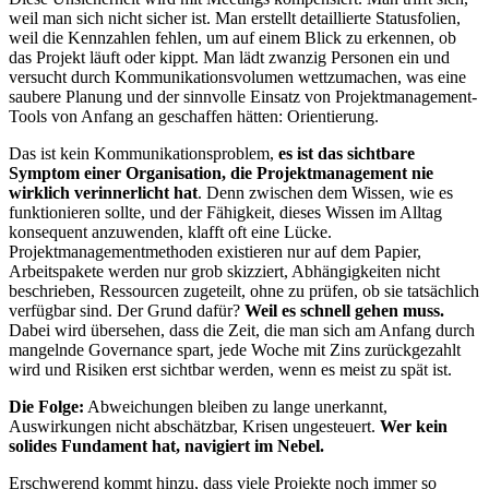
weil man sich nicht sicher ist. Man erstellt detaillierte Statusfolien,
weil die Kennzahlen fehlen, um auf einem Blick zu erkennen, ob
das Projekt läuft oder kippt. Man lädt zwanzig Personen ein und
versucht durch Kommunikationsvolumen wettzumachen, was eine
saubere Planung und der sinnvolle Einsatz von Projektmanagement-
Tools von Anfang an geschaffen hätten: Orientierung.
Das ist kein Kommunikationsproblem,
es ist das sichtbare
Symptom einer Organisation, die Projektmanagement nie
wirklich verinnerlicht hat
. Denn zwischen dem Wissen, wie es
funktionieren sollte, und der Fähigkeit, dieses Wissen im Alltag
konsequent anzuwenden, klafft oft eine Lücke.
Projektmanagementmethoden existieren nur auf dem Papier,
Arbeitspakete werden nur grob skizziert, Abhängigkeiten nicht
beschrieben, Ressourcen zugeteilt, ohne zu prüfen, ob sie tatsächlich
verfügbar sind. Der Grund dafür?
Weil es schnell gehen muss.
Dabei wird übersehen, dass die Zeit, die man sich am Anfang durch
mangelnde Governance spart, jede Woche mit Zins zurückgezahlt
wird und Risiken erst sichtbar werden, wenn es meist zu spät ist.
Die Folge:
Abweichungen bleiben zu lange unerkannt,
Auswirkungen nicht abschätzbar, Krisen ungesteuert.
Wer kein
solides Fundament hat, navigiert im Nebel.
Erschwerend kommt hinzu, dass viele Projekte noch immer so