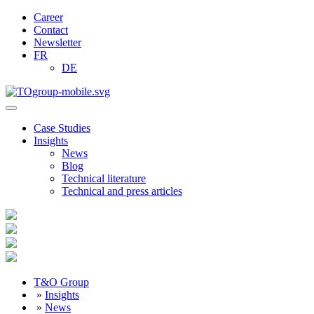
Career
Contact
Newsletter
FR
DE
Case Studies
Insights
News
Blog
Technical literature
Technical and press articles
T&O Group
»
Insights
»
News