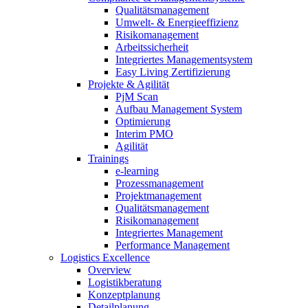
Qualitätsmanagement
Umwelt- & Energieeffizienz
Risikomanagement
Arbeitssicherheit
Integriertes Managementsystem
Easy Living Zertifizierung
Projekte & Agilität
PjM Scan
Aufbau Management System
Optimierung
Interim PMO
Agilität
Trainings
e-learning
Prozessmanagement
Projektmanagement
Qualitätsmanagement
Risikomanagement
Integriertes Management
Performance Management
Logistics Excellence
Overview
Logistikberatung
Konzeptplanung
Detailplanung