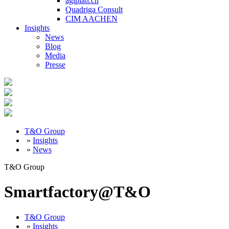
agiplan.ch
Quadriga Consult
CIM AACHEN
Insights
News
Blog
Media
Presse
T&O Group
»
Insights
»
News
T&O Group
Smartfactory@T&O
T&O Group
»
Insights