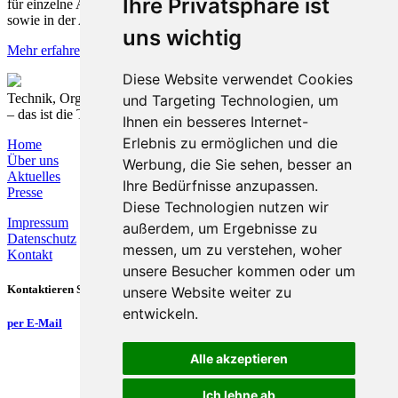
Ihre Privatsphäre ist
für einzelne Aufgabenstellungen entlang der Wertschöpfungskette
sowie in der Administration aufzuzeigen.
uns wichtig
Mehr erfahren
Diese Website verwendet Cookies
Technik, Organisation und Prozesse nachhaltig verbinden
und Targeting Technologien, um
– das ist die T&O Group.
Ihnen ein besseres Internet-
Erlebnis zu ermöglichen und die
Home
Über uns
Werbung, die Sie sehen, besser an
Aktuelles
Ihre Bedürfnisse anzupassen.
Presse
Diese Technologien nutzen wir
Impressum
außerdem, um Ergebnisse zu
Datenschutz
messen, um zu verstehen, woher
Kontakt
unsere Besucher kommen oder um
Kontaktieren Sie uns
unsere Website weiter zu
entwickeln.
per E-Mail
Alle akzeptieren
Ich lehne ab