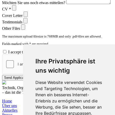
Möchten Sie uns noch etwas mitteilen?
CV *
Cover Letter
Testimonials
Other Files
The maximum upload filesize is 768MB and only .pdf-files are allowed.
Fields marked with * are required.
I accept the Privacy Agreement
Ihre Privatsphäre ist
uns wichtig
Diese Website verwendet Cookies
Technik, Organisation und Prozesse nachhaltig verbinden
und Targeting Technologien, um
– das ist die T&O Group.
Ihnen ein besseres Internet-
Erlebnis zu ermöglichen und die
Home
Über uns
Werbung, die Sie sehen, besser an
Aktuelles
Ihre Bedürfnisse anzupassen.
Presse