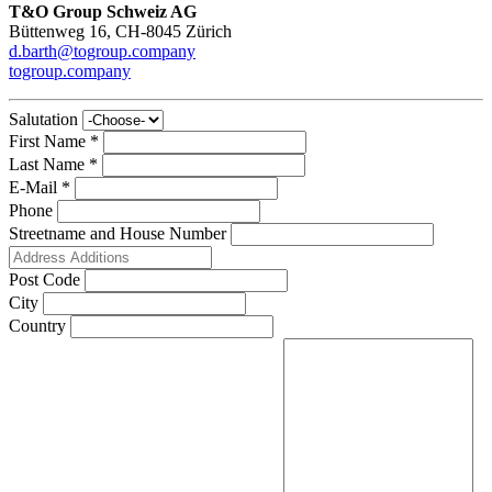
T&O Group Schweiz AG
Büttenweg 16, CH-8045 Zürich
d.barth@togroup.company
togroup.company
Salutation
First Name *
Last Name *
E-Mail *
Phone
Streetname and House Number
Post Code
City
Country