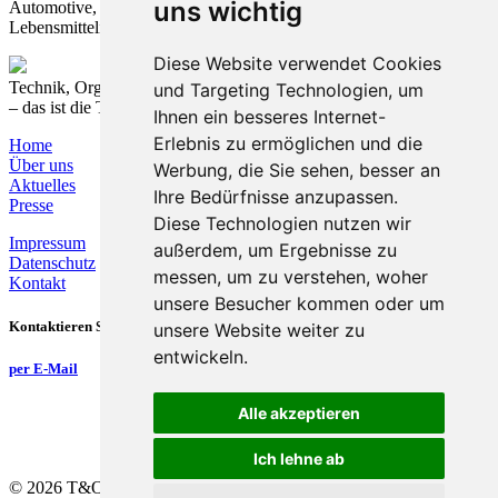
uns wichtig
Automotive, Elektrotechnik, Landwirtschaft, Medizintechnik und
Lebensmittelindustrie.
Diese Website verwendet Cookies
Technik, Organisation und Prozesse nachhaltig verbinden
und Targeting Technologien, um
– das ist die T&O Group.
Ihnen ein besseres Internet-
Erlebnis zu ermöglichen und die
Home
Über uns
Werbung, die Sie sehen, besser an
Aktuelles
Ihre Bedürfnisse anzupassen.
Presse
Diese Technologien nutzen wir
Impressum
außerdem, um Ergebnisse zu
Datenschutz
messen, um zu verstehen, woher
Kontakt
unsere Besucher kommen oder um
Kontaktieren Sie uns
unsere Website weiter zu
entwickeln.
per E-Mail
Alle akzeptieren
Ich lehne ab
©
2026
T&O Group