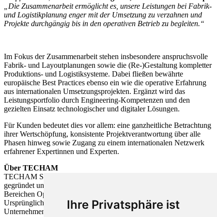
„Die Zusammenarbeit ermöglicht es, unsere Leistungen bei Fabrik-
und Logistikplanung enger mit der Umsetzung zu verzahnen und
Projekte durchgängig bis in den operativen Betrieb zu begleiten.“
Im Fokus der Zusammenarbeit stehen insbesondere anspruchsvolle
Fabrik- und Layoutplanungen sowie die (Re-)Gestaltung kompletter
Produktions- und Logistiksysteme. Dabei fließen bewährte
europäische Best Practices ebenso ein wie die operative Erfahrung
aus internationalen Umsetzungsprojekten. Ergänzt wird das
Leistungsportfolio durch Engineering-Kompetenzen und den
gezielten Einsatz technologischer und digitaler Lösungen.
Für Kunden bedeutet dies vor allem: eine ganzheitliche Betrachtung
ihrer Wertschöpfung, konsistente Projektverantwortung über alle
Phasen hinweg sowie Zugang zu einem internationalen Netzwerk
erfahrener Expertinnen und Experten.
Über TECHAM
TECHAM Solutions wurde 2015 in Wichita, Kansas (USA),
gegründet und bietet Engineering- und Beratungsleistungen in den
Bereichen Operations, Qualität und Technologieimplementierung.
Ihre Privatsphäre ist
Ursprünglich in der Luftfahrtindustrie gestartet, betreut das
Unternehmen heute Kunden aus verschiedenen Branchen, darunter