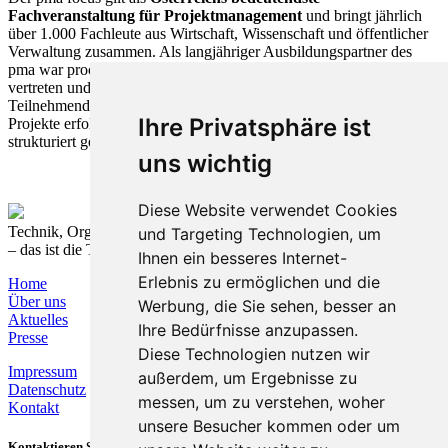
Fachveranstaltung für Projektmanagement
und bringt jährlich
über 1.000 Fachleute aus Wirtschaft, Wissenschaft und öffentlicher
Verwaltung zusammen. Als langjähriger Ausbildungspartner des
pma war procon im Wiener Austria Center mit eigenem Stand
vertreten und nutzte die Gelegenheit zum Austausch mit
Teilnehmenden. Gemeinsam wurde deutlich: Konfrontation kann
Ihre Privatsphäre ist
Projekte erfolgreich machen – wenn sie offen, achtsam und
strukturiert geführt wird.
uns wichtig
Diese Website verwendet Cookies
Technik, Organisation und Prozesse nachhaltig verbinden
und Targeting Technologien, um
– das ist die T&O Group.
Ihnen ein besseres Internet-
Erlebnis zu ermöglichen und die
Home
Über uns
Werbung, die Sie sehen, besser an
Aktuelles
Ihre Bedürfnisse anzupassen.
Presse
Diese Technologien nutzen wir
Impressum
außerdem, um Ergebnisse zu
Datenschutz
messen, um zu verstehen, woher
Kontakt
unsere Besucher kommen oder um
Kontaktieren Sie uns