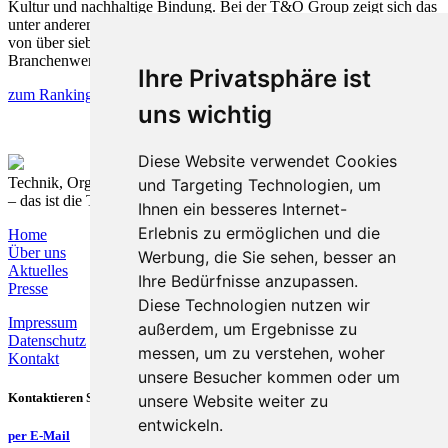
Kultur und nachhaltige Bindung. Bei der T&O Group zeigt sich das
unter anderem in einer durchschnittlichen Mitarbeiterzugehörigkeit
von über sieben Jahren und damit in einem überdurchschnittlichen
Branchenwert.
Ihre Privatsphäre ist
zum Ranking
uns wichtig
Diese Website verwendet Cookies
Technik, Organisation und Prozesse nachhaltig verbinden
und Targeting Technologien, um
– das ist die T&O Group.
Ihnen ein besseres Internet-
Erlebnis zu ermöglichen und die
Home
Über uns
Werbung, die Sie sehen, besser an
Aktuelles
Ihre Bedürfnisse anzupassen.
Presse
Diese Technologien nutzen wir
Impressum
außerdem, um Ergebnisse zu
Datenschutz
messen, um zu verstehen, woher
Kontakt
unsere Besucher kommen oder um
Kontaktieren Sie uns
unsere Website weiter zu
entwickeln.
per E-Mail